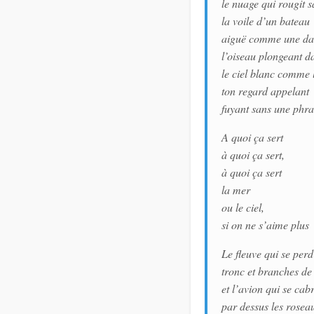
le nuage qui rougit s
la voile d’un bateau
aiguë comme une d
l’oiseau plongeant da
le ciel blanc comme 
ton regard appelant
fuyant sans une phra
A quoi ça sert
à quoi ça sert,
à quoi ça sert
la mer
ou le ciel,
si on ne s’aime plus
Le fleuve qui se per
tronc et branches de
et l’avion qui se cab
par dessus les rosea