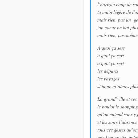
l’horizon coup de sa
ta main légère de l’o
mais rien, pas un ge
ton coeur ne bat plu
mais rien, pas même
A quoi ça sert
à quoi ça sert
à quoi ça sert
les départs
les voyages
si tu ne m’aimes plu
La grand’ville et ses 
le boulot le shopping 
qu’on entend sans y f
et les soirs l’absenc
tous ces gestes qu’o
que l’on guette, qu’o