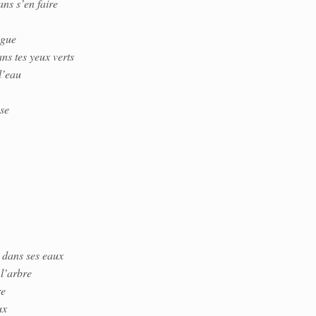
ans s’en faire
ague
ns tes yeux verts
l’eau
se
d dans ses eaux
 l’arbre
re
ux