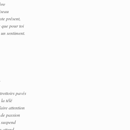
bre
iseau
ste présent,
s que pour toi
 un sentiment.
s
trottoirs pavés
la télé
aire attention
e de passion
n suspend
n attend,