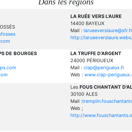
Dans les régions
LA RUÉE VERS L’AURE
14400 BAYEUX
FOSSÉS
Mail :
larueeverslaure@sfr.f
sfosses
http://larueeverslaure.web
n.com
S DE
BOURGES
LA TRUFFE D’ARGENT
24000 PÉRIGUEUX
mps.com
Mail :
clap@perigueux.fr
com
Web :
www.clap-perigueux
Les
FOUS CHANTANT D'A
30100 ALES
Mail :
tremplin.fouschantan
Web ;
http://www.fouschantants.o