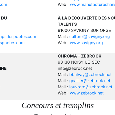
.com
Web :
www.manufacturechan
À LA DÉCOUVERTE DES N
 DU
TALENTS
91600 SAVIGNY SUR ORGE
Mail :
culturel@savigny.org
mpsdespoetes.com
Web :
www.savigny.org
espoetes.com
CHROMA - ZEBROCK
93130 NOISY-LE-SEC
INE
info@zebrock.net
Mail :
bbalvay@zebrock.net
Mail :
gcallier@zebrock.net
t
Mail :
iouvrard@zebrock.net
Web :
www.zebrock.net
Concours et tremplins