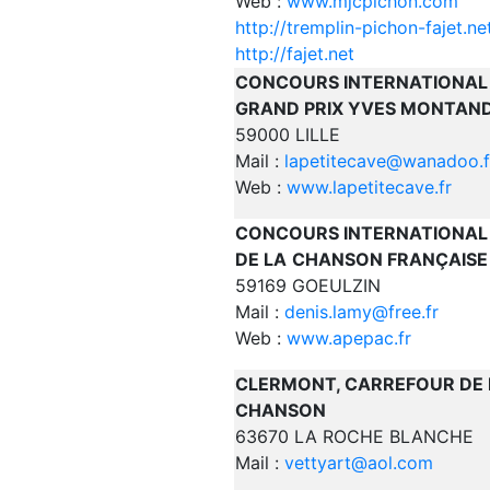
Web :
www.mjcpichon.com
http://tremplin-pichon-fajet.ne
http://fajet.net
CONCOURS INTERNATIONAL 
GRAND PRIX
YVES MONTAN
59000 LILLE
Mail :
lapetitecave@wanadoo.f
Web :
www.lapetitecave.fr
CONCOURS INTERNATIONAL
DE LA
CHANSON FRANÇAISE 
59169 GOEULZIN
Mail :
denis.lamy@free.fr
Web :
www.apepac.fr
CLERMONT, CARREFOUR DE 
CHANSON
63670 LA ROCHE BLANCHE
Mail :
vettyart@aol.com