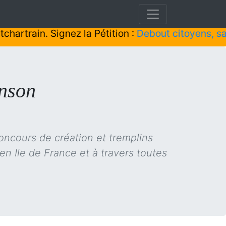
in. Signez la Pétition :
Debout citoyens, sauvons 
anson
concours de création et tremplins
en Ile de France et à travers toutes