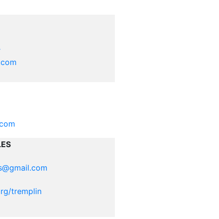
r
s.com
.com
LES
ts@gmail.com
rg/tremplin