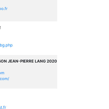
o.fr
2
cdbg.php
SON JEAN-PIERRE LANG 2020
com
.com/
t.fr