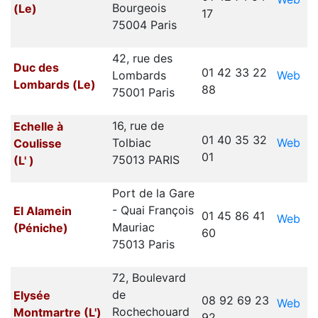
Bourgeois
(Le)
17
75004 Paris
42, rue des
Duc des
01 42 33 22
Web
Lombards
Lombards (Le)
88
75001 Paris
16, rue de
Echelle à
01 40 35 32
Web
Tolbiac
Coulisse
01
75013 PARIS
(L' )
Port de la Gare
- Quai François
El Alamein
01 45 86 41
Web
Mauriac
(Péniche)
60
75013 Paris
72, Boulevard
de
Elysée
08 92 69 23
Web
Rochechouard
Montmartre (L')
92