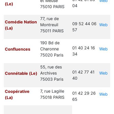
Web
et Meuse
(Le)
04
75010 PARIS
77, rue de
Comédie Nation
09 52 44 06
Web
Montreuil
(La)
57
75011 PARIS
190 Bd de
01 40 24 16
Web
Charonne
Confluences
34
75020 Paris
55, rue des
01 42 77 41
Web
Archives
Connétable (Le)
40
75003 Paris
7, rue Lagille
Coopérative
01 42 29 26
Web
75018 PARIS
(La)
65