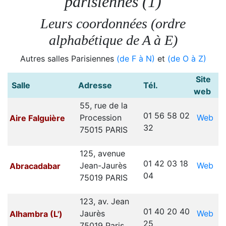
parisiennes (1)
Leurs coordonnées (ordre
alphabétique
de A à E
)
Autres salles Parisiennes
(de F à N)
et
(de O à Z)
Site
Salle
Adresse
Tél.
web
55, rue de la
01 56 58 02
Web
Procession
Aire Falguière
32
75015 PARIS
125, avenue
01 42 03 18
Web
Jean-Jaurès
Abracadabar
04
75019 PARIS
123, av. Jean
01 40 20 40
Web
Jaurès
Alhambra (L')
25
75019 Paris