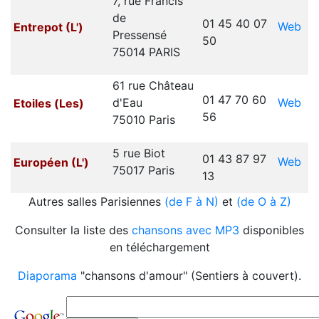
7, rue Francis
de
01 45 40 07
Web
Entrepot (L')
Pressensé
50
75014 PARIS
61 rue Château
01 47 70 60
Web
d'Eau
Etoiles (Les)
56
75010 Paris
5 rue Biot
01 43 87 97
Web
Européen (L')
75017 Paris
13
Autres salles Parisiennes
(de F à N)
et
(de O à Z)
Consulter la liste des
chansons avec MP3
disponibles
en téléchargement
Diaporama
"chansons d'amour" (Sentiers à couvert).