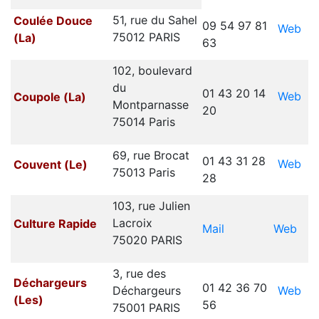
51, rue du Sahel
Coulée Douce
09 54 97 81
Web
75012 PARIS
(La)
63
102, boulevard
du
01 43 20 14
Web
Coupole (La)
Montparnasse
20
75014 Paris
69, rue Brocat
01 43 31 28
Web
Couvent (Le)
75013 Paris
28
103, rue Julien
Lacroix
Culture Rapide
Mail
Web
75020 PARIS
3, rue des
Déchargeurs
01 42 36 70
Web
Déchargeurs
(Les)
56
75001 PARIS