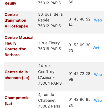
60
75012 PARIS
Reully
36, quai de la
Centre
01 43 40 52
Web
Rapée
d'animation
14
75012 PARIS
Villiot Rapée
Centre Musical
1, rue Fleury -
Fleury
01 53 09 30
Web
75018 PARIS
Goutte d'or
70
Barbara
24, rue
Geoffroy
Centre de la
01 42 72 28
Web
L’Asnier -
chanson (Le)
99
75004 PARIS
4, rue du
Champmesle
01 42 96 85
Web
Chabanet
(La)
20
75002 Paris