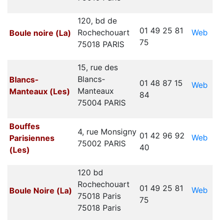
120, bd de
01 49 25 81
Web
Rochechouart
Boule noire (La)
75
75018 PARIS
15, rue des
Blancs-
Blancs-
01 48 87 15
Web
Manteaux
Manteaux (Les)
84
75004 PARIS
Bouffes
4, rue Monsigny
01 42 96 92
Web
Parisiennes
75002 PARIS
40
(Les)
120 bd
Rochechouart
01 49 25 81
Web
Boule Noire (La)
75018 Paris
75
75018 Paris