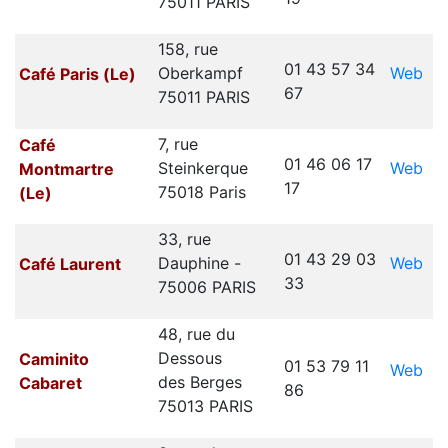
75011 PARIS
158, rue
01 43 57 34
Web
Oberkampf
Café Paris (Le)
67
75011 PARIS
7, rue
Café
01 46 06 17
Web
Steinkerque
Montmartre
17
75018 Paris
(Le)
33, rue
01 43 29 03
Web
Dauphine -
Café Laurent
33
75006 PARIS
48, rue du
Dessous
Caminito
01 53 79 11
Web
des Berges
Cabaret
86
75013 PARIS