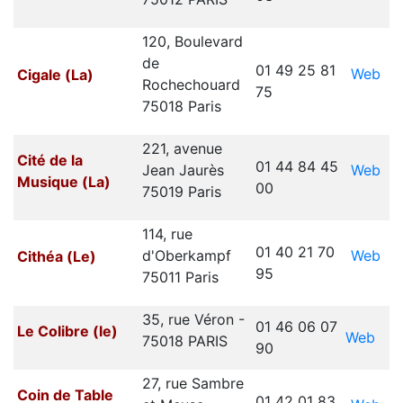
120, Boulevard
de
01 49 25 81
Web
Cigale (La)
Rochechouard
75
75018 Paris
221, avenue
Cité de la
01 44 84 45
Web
Jean Jaurès
Musique (La)
00
75019 Paris
114, rue
01 40 21 70
Web
d'Oberkampf
Cithéa (Le)
95
75011 Paris
35, rue Véron -
01 46 06 07
Le Colibre (le)
Web
75018 PARIS
90
27, rue Sambre
Coin de Table
01 42 01 83