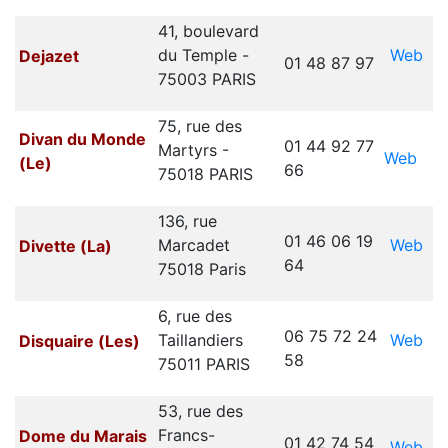
41, boulevard
Web
du Temple -
Dejazet
01 48 87 97
75003 PARIS
75, rue des
Divan du Monde
01 44 92 77
Martyrs -
Web
(Le)
66
75018 PARIS
136, rue
01 46 06 19
Web
Marcadet
Divette (La)
64
75018 Paris
6, rue des
06 75 72 24
Web
Taillandiers
Disquaire (Les)
58
75011 PARIS
53, rue des
Francs-
Dome du Marais
01 42 74 54
Web