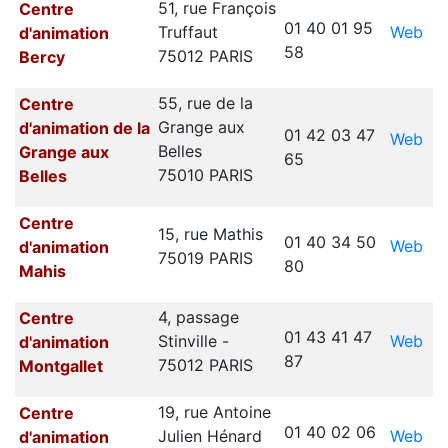
51, rue François
Centre
01 40 01 95
Web
Truffaut
d'animation
58
75012 PARIS
Bercy
55, rue de la
Centre
Grange aux
d'animation de la
01 42 03 47
Web
Belles
Grange aux
65
75010 PARIS
Belles
Centre
15, rue Mathis
01 40 34 50
Web
d'animation
75019 PARIS
80
Mahis
4, passage
Centre
01 43 41 47
Web
Stinville -
d'animation
87
75012 PARIS
Montgallet
19, rue Antoine
Centre
01 40 02 06
Web
Julien Hénard
d'animation