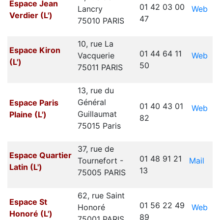
Espace Jean
01 42 03 00
Web
Lancry
Verdier (L')
47
75010 PARIS
10, rue La
Espace Kiron
01 44 64 11
Web
Vacquerie
(L')
50
75011 PARIS
13, rue du
Général
Espace Paris
01 40 43 01
Web
Guillaumat
Plaine (L')
82
75015 Paris
37, rue de
Espace Quartier
01 48 91 21
Mail
Tournefort -
Latin (L')
13
75005 PARIS
62, rue Saint
Espace St
01 56 22 49
Web
Honoré
Honoré (L')
89
75001 PARIS