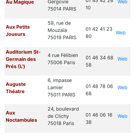
01 45 42 26
Web
Gergovie
Au Magique
10
75014 PARIS
59, rue de
Aux Petits
01 42 41 23
Mouzaïa
Web
Joueurs
80
75019 PARIS
Auditorium St-
4 rue Félibien
01 46 34 68
Web
Germain des
75006 Paris
58
Prés (L')
6, impasse
Auguste
01 48 78 06
Web
Lamier
Théatre
68
75011 PARIS
24, boulevard
Aux
01 46 06 16
Web
de Clichy
Noctambules
38
75018 Paris