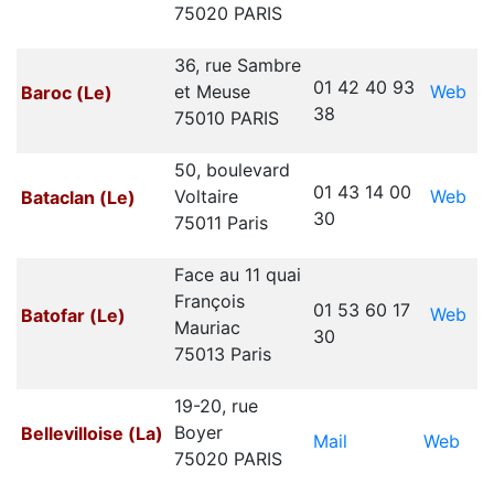
75020 PARIS
36, rue Sambre
01 42 40 93
Web
et Meuse
Baroc (Le)
38
75010 PARIS
50, boulevard
01 43 14 00
Web
Voltaire
Bataclan (Le)
30
75011 Paris
Face au 11 quai
François
01 53 60 17
Web
Batofar (Le)
Mauriac
30
75013 Paris
19-20, rue
Boyer
Bellevilloise (La)
Mail
Web
75020 PARIS