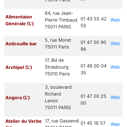
64, rue Jean-
Alimentaion
01 43 55 42
Web
Pierre Timbaud
Générale (L')
50
75011 PARIS
5, rue Moret
01 47 00 90
Web
Antirouille bar
75011 Paris
96
17, Bd de
01 48 00 04
Web
Strasbourg
Archipel (L')
35
75010 Paris
3, boulevard
Richard
01 47 00 25
Web
Angora (L')
Lenoir
00
75011 PARIS
17, rue Gassendi
Atelier du Verbe
01 45 18 57
Web