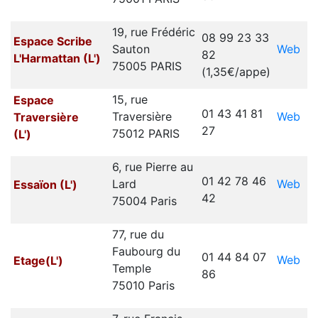
19, rue Frédéric
08 99 23 33
Espace Scribe
Web
Sauton
82
L'Harmattan
(L')
75005 PARIS
(1,35€/appe)
15, rue
Espace
01 43 41 81
Web
Traversière
Traversière
27
75012 PARIS
(L')
6, rue Pierre au
01 42 78 46
Web
Lard
Essaïon (L')
42
75004 Paris
77, rue du
Faubourg du
01 44 84 07
Web
Etage(L')
Temple
86
75010 Paris