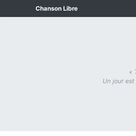
Chanson Libre
« 
Un jour est 