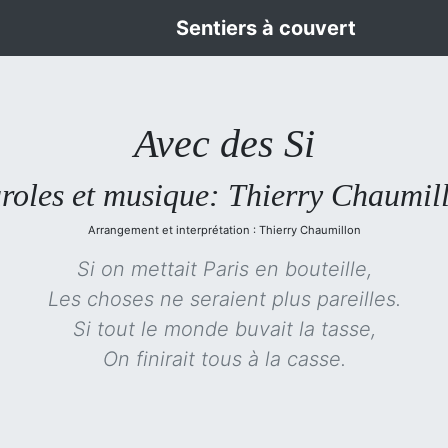
Sentiers à couvert
Avec des Si
roles et musique: Thierry Chaumil
Arrangement et interprétation : Thierry Chaumillon
Si on mettait Paris en bouteille,
Les choses ne seraient plus pareilles.
Si tout le monde buvait la tasse,
On finirait tous à la casse.