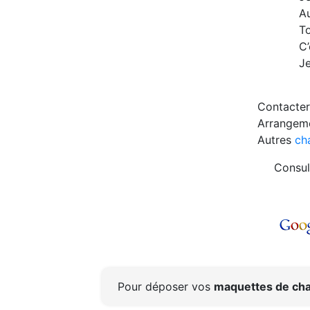
Au
To
C’
Je
Contacter
Arrangeme
Autres
ch
Consul
Pour déposer vos
maquettes de cha