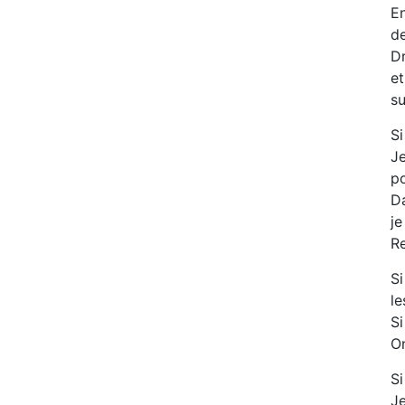
En
de
Dr
et
su
Si
Je
po
Da
je
Re
Si
le
Si
On
Si
Je