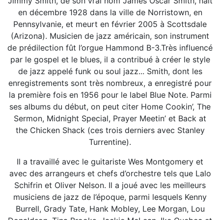
Jimmy Smith, de son vrai nom James Oscar Smith, nait
en décembre 1928 dans la ville de Norristown, en
Pennsylvanie, et meurt en février 2005 à Scottsdale
(Arizona). Musicien de jazz américain, son instrument
de prédilection fût l’orgue Hammond B-3.Très influencé
par le gospel et le blues, il a contribué à créer le style
de jazz appelé funk ou soul jazz... Smith, dont les
enregistrements sont très nombreux, a enregistré pour
la première fois en 1956 pour le label Blue Note. Parmi
ses albums du début, on peut citer Home Cookin’, The
Sermon, Midnight Special, Prayer Meetin’ et Back at
the Chicken Shack (ces trois derniers avec Stanley
Turrentine).
Il a travaillé avec le guitariste Wes Montgomery et
avec des arrangeurs et chefs d’orchestre tels que Lalo
Schifrin et Oliver Nelson. Il a joué avec les meilleurs
musiciens de jazz de l’époque, parmi lesquels Kenny
Burrell, Grady Tate, Hank Mobley, Lee Morgan, Lou