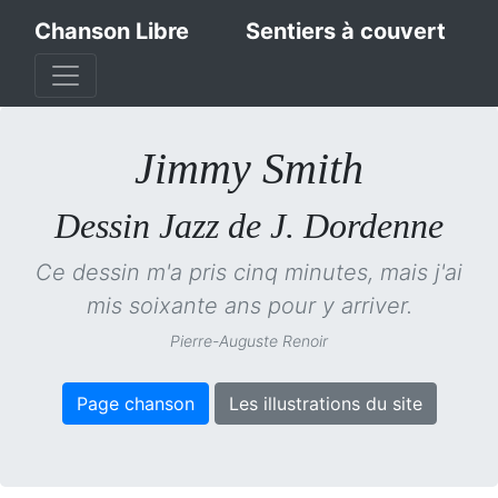
Chanson Libre
Sentiers à couvert
Jimmy Smith
Dessin Jazz de J. Dordenne
Ce dessin m'a pris cinq minutes, mais j'ai
mis soixante ans pour y arriver.
Pierre-Auguste Renoir
Page chanson
Les illustrations du site