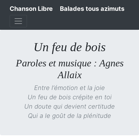
Chanson Libre
Balades tous azimuts
Un feu de bois
Paroles et musique : Agnes
Allaix
Entre l’émotion et la joie
Un feu de bois crépite en toi
Un doute qui devient certitude
Qui a le goût de la plénitude