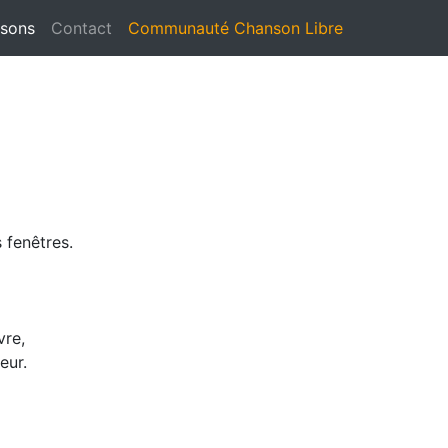
(current)
sons
Contact
Communauté Chanson Libre
 fenêtres.
vre,
ieur.