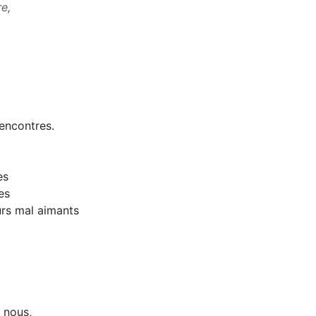
e,
 rencontres.
es
es
rs mal aimants
.
r nous,