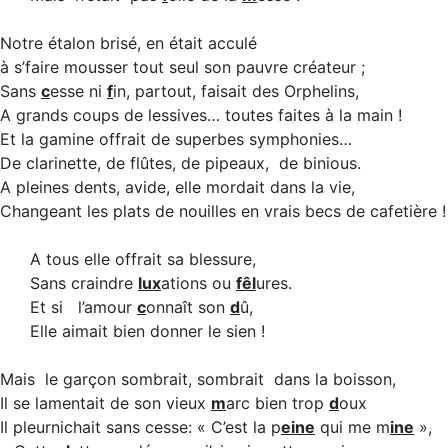
Notre étalon brisé, en était acculé
à s’faire mousser tout seul son pauvre créateur ;
Sans
c
esse ni
f
in, partout, faisait des Orphelins,
A grands coups de lessives… toutes faites à la main !
Et la gamine offrait de superbes symphonies…
De clarinette, de flûtes, de pipeaux, de binious.
A pleines dents, avide, elle mordait dans la vie,
Changeant les plats de nouilles en vrais becs de cafetière !
A tous elle offrait sa blessure,
Sans craindre
lux
ations ou
fêl
ures.
Et si l’amour
c
onnaît son
d
û,
Elle aimait bien donner le sien !
Mais le garçon sombrait, sombrait dans la boisson,
Il se lamentait de son vieux
m
arc bien trop
d
oux
Il pleurnichait sans cesse: « C’est la p
eine
qui me m
ine
»,