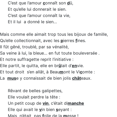
C’est que l’amour
c
onnaît son
d
û,
Et qu’elle lui donnerait le sien.
C’est que l’amour connaît la vie,
Et il lui a donné le sien…
Mais comme elle aimait trop tous les bijoux de famille,
Qu’elle collectionnait, avec les
p
ierres
f
ines.
Il fût gêné, troublé, par sa vénalité,
Sa veine à lui, la bleue… en fut toute bouleversée .
Et notre suffragette reprit l’initiative :
Elle partit, le quitta, elle en br
û
lait d’
en
vie.
Et tout droit s’en allât, à Beau
m
ont le Vi
c
omte :
La
mus
e y connaissait de bien jolis
chât
eaux.
Rêvant de belles galipettes,
Elle voulait perdre la tête :
Un petit coup de
vin
, c’était di
manche
Elle qui avait le
v
in bien
s
eyant :
Mais n’était pas
f
olle de la
m
esse !