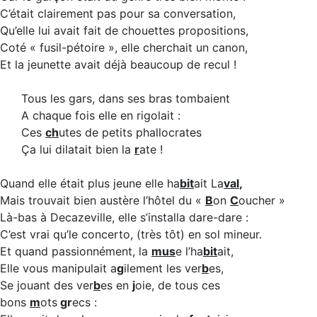
C’était clairement pas pour sa conversation,
Qu’elle lui avait fait de chouettes propositions,
Coté « fusil-pétoire », elle cherchait un canon,
Et la jeunette avait déjà beaucoup de recul !
Tous les gars, dans ses bras tombaient
A chaque fois elle en rigolait :
Ces
ch
utes de petits phallocrates
Ça lui dilatait bien la
r
ate !
Quand elle était plus jeune elle ha
bit
ait La
val
,
Mais trouvait bien austère l’hôtel du «
B
on
C
oucher »
Là-bas à Decazeville, elle s’installa dare-dare :
C’est vrai qu’le concerto, (très tôt) en sol mineur.
Et quand passionnément, la
mus
e l’ha
bit
ait,
Elle vous manipulait a
g
ilement les ver
b
es,
Se jouant des ver
b
es en
j
oie, de tous ces
bons
m
ots
gr
ecs :