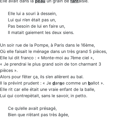
Elle avait dans la
peau
un grain de
fant
aisie.
Elle lui a souri à dessein,
Lui qui n’en était pas un,
Pas besoin de lui en faire un,
Il matait gaiement les deux siens.
Un soir rue de la Pompe, à Paris dans le 16ème,
Où elle faisait le ménage dans un très grand 5 pièces,
Elle lui dit franco : « Monte-moi au 7ème ciel »,
« Je prendrai le plus grand soin de ton charmant 3
pièces ».
Alors pour fêter ça, ils s’en allèrent au bal.
Il la prévint prudent : « Je
d
an
s
e comme un
b
allot ».
Elle rit car elle était une vraie enfant de la balle,
Lui qui contrepètait, sans le savoir, in petto.
Ce qu’elle avait présagé,
Bien que n’étant pas très âgée,