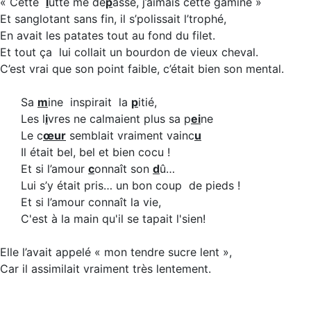
« Cette
l
utte me dé
p
asse, j’aimais cette gamine »
Et sanglotant sans fin, il s’polissait l’trophé,
En avait les patates tout au fond du filet.
Et tout ça lui collait un bourdon de vieux cheval.
C’est vrai que son point faible, c’était bien son mental.
Sa
m
ine inspirait la
p
itié,
Les l
i
vres ne calmaient plus sa p
ei
ne
Le c
œur
semblait vraiment vainc
u
Il était bel, bel et bien cocu !
Et si l’amour
c
onnaît son
d
û…
Lui s’y était pris… un bon coup de pieds !
Et si l’amour connaît la vie,
C'est à la main qu'il se tapait l'sien!
Elle l’avait appelé « mon tendre sucre lent »,
Car il assimilait vraiment très lentement.