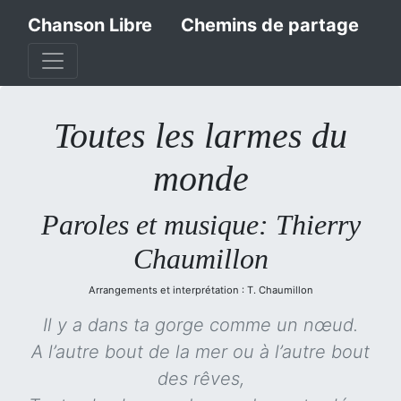
Chanson Libre
Chemins de partage
Toutes les larmes du
monde
Paroles et musique: Thierry
Chaumillon
Arrangements et interprétation : T. Chaumillon
Il y a dans ta gorge comme un nœud.
A l’autre bout de la mer ou à l’autre bout
des rêves,