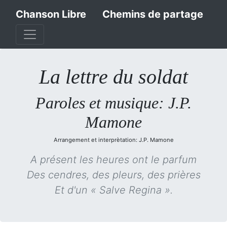
Chanson Libre
Chemins de partage
La lettre du soldat
Paroles et musique: J.P.
Mamone
Arrangement et interprètation: J.P. Mamone
A présent les heures ont le parfum
Des cendres, des pleurs, des prières
Et d'un « Salve Regina ».