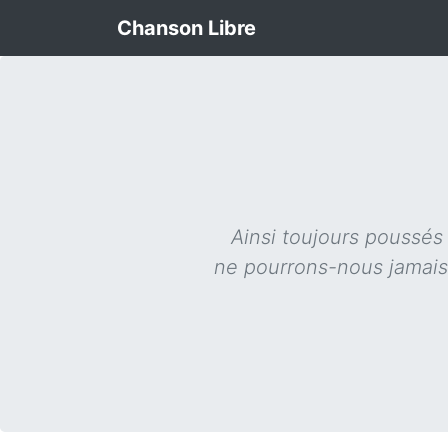
Chanson Libre
Ainsi toujours poussés
ne pourrons-nous jamais s