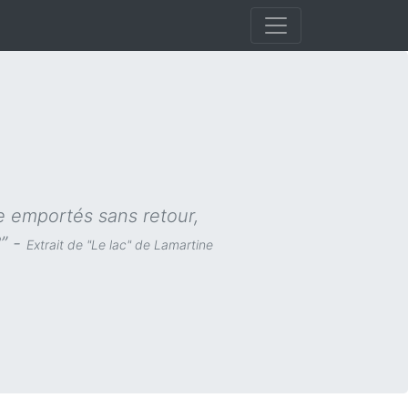
e emportés sans retour,
?” -
Extrait de "Le lac" de Lamartine