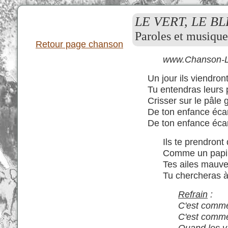
LE VERT, LE B
Paroles et musique 
Retour page chanson
www.Chanson-Li
Un jour ils viendron
Tu entendras leurs 
Crisser sur le pâle g
De ton enfance écar
De ton enfance écar
Ils te prendront 
Comme un papil
Tes ailes mauve
Tu chercheras à 
Refrain
:
C'est comme 
C'est comme 
Quand les v