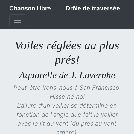
Chanson Libre
Drôle de traversée
Voiles réglées au plus
prés!
Aquarelle de J. Lavernhe
Peut-être irons-nous à San Francisco.
Hisse hé ho!
L'allure d'un voilier se détermine en
fonction de l'angle que fait le voilier
avec le lit du vent (du prés au vent
arrière).