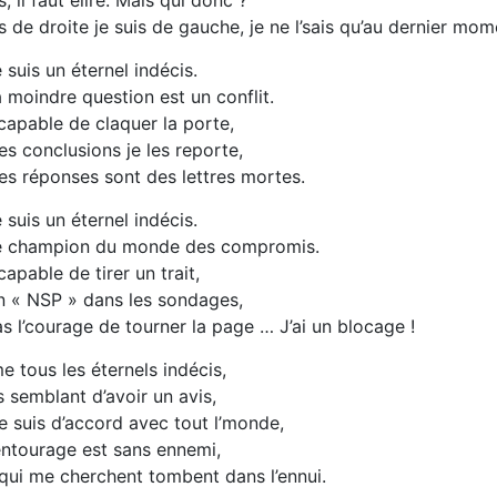
s, il faut élire. Mais qui donc ?
s de droite je suis de gauche, je ne l’sais qu’au dernier mom
 suis un éternel indécis.
 moindre question est un conflit.
capable de claquer la porte,
s conclusions je les reporte,
s réponses sont des lettres mortes.
 suis un éternel indécis.
e champion du monde des compromis.
capable de tirer un trait,
n « NSP » dans les sondages,
s l’courage de tourner la page … J’ai un blocage !
 tous les éternels indécis,
s semblant d’avoir un avis,
e suis d’accord avec tout l’monde,
ntourage est sans ennemi,
qui me cherchent tombent dans l’ennui.