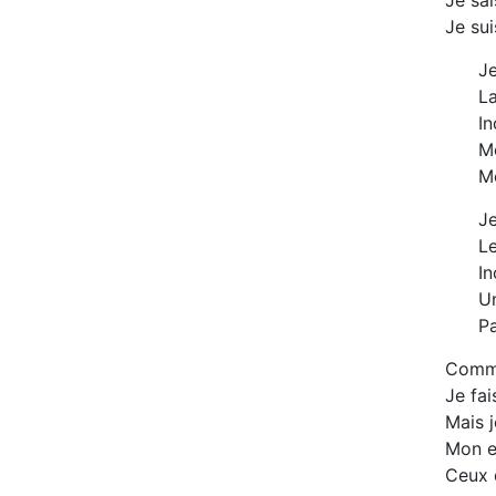
Je sai
Je sui
Je
La
In
Me
Me
Je
L
In
U
Pa
Comme
Je fai
Mais j
Mon e
Ceux 