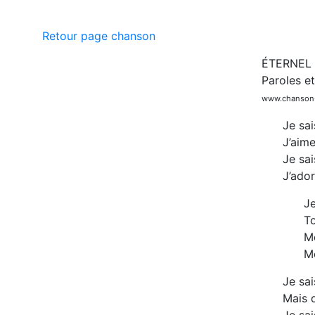
Retour page chanson
ÉTERNEL 
Paroles e
www.chanson-
Je sai
J’aime
Je sai
J’ado
Je
To
Mê
Me
Je sai
Mais d