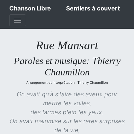
Chanson Libre
Sentiers à couvert
Rue Mansart
Paroles et musique: Thierry
Chaumillon
Arrangement et interprétation : Thierry Chaumillon
On avait qu’à s’faire des aveux pour
mettre les voiles,
des larmes plein les yeux.
On avait mainmise sur les rares surprises
de la vie,