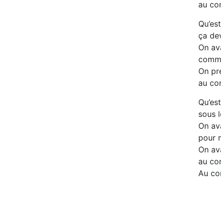
au co
Qu’est
ça dev
On ava
comme
On pre
au co
Qu’est
sous 
On ava
pour m
On ava
au co
Au co