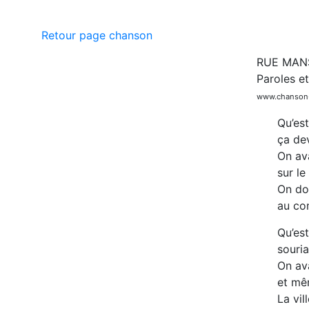
Retour page chanson
RUE MAN
Paroles e
www.chanson-
Qu’est
ça de
On ava
sur le
On dou
au co
Qu’est
souria
On ava
et mê
La vil