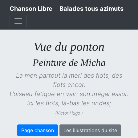
Chanson Libre
Balades tous azimuts
Vue du ponton
Peinture de Micha
La mer! partout la mer! des flots, des
flots encor.
L'oiseau fatigue en vain son inégal essor.
Ici les flots, là-bas les ondes;
(Victor Hugo )
Page chanson
Les illustrations du site